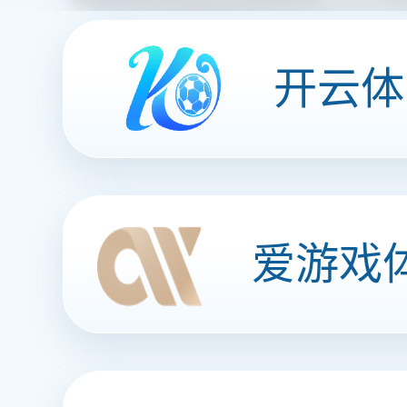
世界杯官网中文版激光：享誉全球的专业激光设备制造商，
了解如何选购激光雕刻机
，
详细了解世界杯官网中文版的产
① 拨打世界杯官网中文版贴心服务热线：0635-8533777? 或? 400
② 在“
联系世界杯官网中文版
”（
请点击进入
）页面填写您的
并根据您行业和雕刻切割需求推荐适合您的激光切割方案。
③ 咨询“在线客服”（网站右下角）为您详细讲解，了解您
下一篇：郑州国际鞋材展览会，世界杯官网中文版激光火
上一篇：教师礼物激光雕刻，学生很好的表达方式