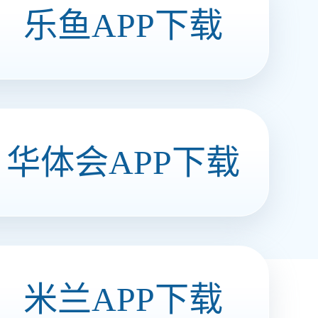
服务热线：
联系世界杯官网中文
版
400-888-7008
关注世界杯官网中文版激
联系世界杯官网中文版
关于世界杯官网中文版
光：
企业荣誉
微信
抖音
哔哩哔哩
发展历程
招贤纳士
员工验证