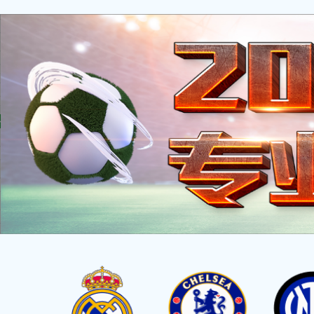
欢迎访问世界杯官网中文版激光官方网站!
世界杯官网中文版
产品展示
解决方案
首页