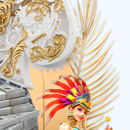
录取通知书激光雕刻样品图
2019-08-02
纸质书签
2019-01-25