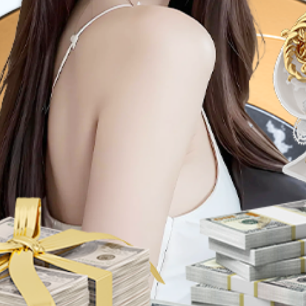
晶等教师礼物激光雕刻样品图