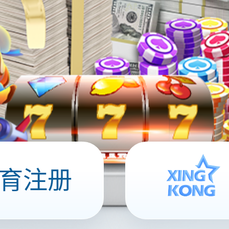
官网中文版激光
官方微信公众号