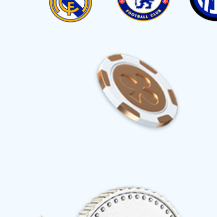
激光切割机
按行业分类
乐器行业
剪纸行业
包装印刷行业
广告行业
手机壳打标行业