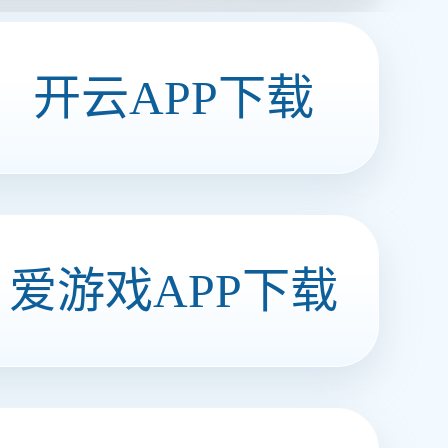
时间：2018-11-24
作者：世界杯官网中文版激光雕刻机
世界杯官网中文版激光1560激光切割机 亚克力塑料竹木鞋料布匹毛毡激光切割机
世界杯官网中文版激光1290激光切割机 广告亚克力玻璃水晶木板塑料激光雕刻机
时间：2018-11-24