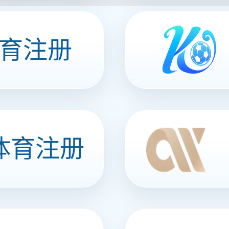
时间：2018-11-24
中文版激光雕刻机
作者：世界杯官网中文版激光雕刻机
世界杯官网中文版激光1580激光切割机 亚克力塑料木头皮革布料激光雕刻机
时间：2018-11-24