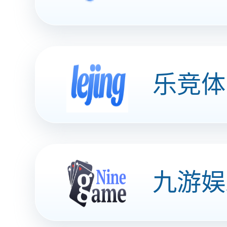
珠宝首饰钟表行业
金属机械加工行业
定制行业
教育Fablab
CopyRi