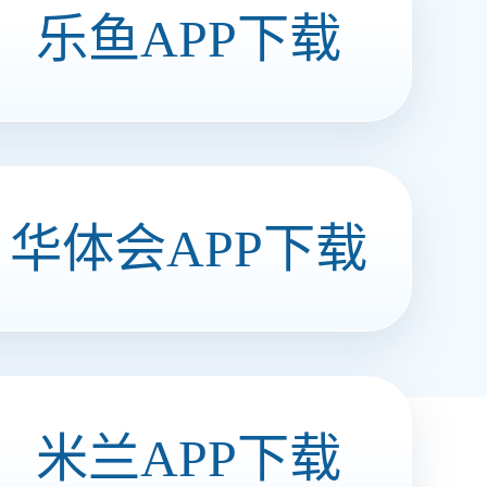
作者：世界杯官网中文版激光雕刻机
1
2
下一页 →
服务热线：
联系世界杯官网中文
400-888-7008
版
关注世界杯官网中文版激
联系世界杯官网中文版
光：
关于世界杯官网中文版
微信
抖音
哔哩哔哩
企业荣誉