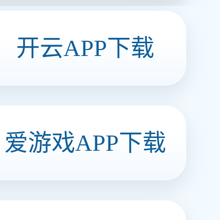
光：
关于世界杯官网中文版
微信
抖音
哔哩哔哩
企业荣誉
发展历程
招贤纳士
员工验证