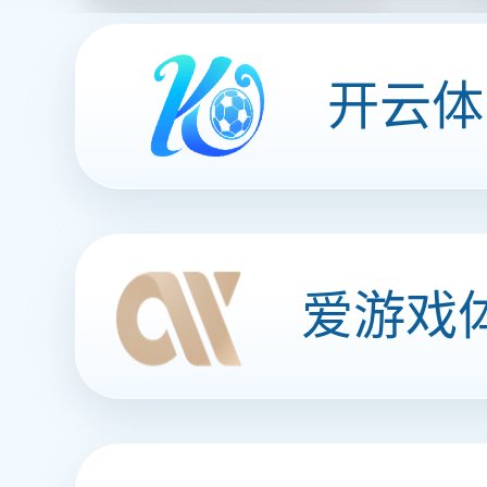
激光打标机
广告包装行业
行业专用机型
五金电子行业
珠宝首饰钟表行业
金属机械加工行业
定制行业
教育Fablab