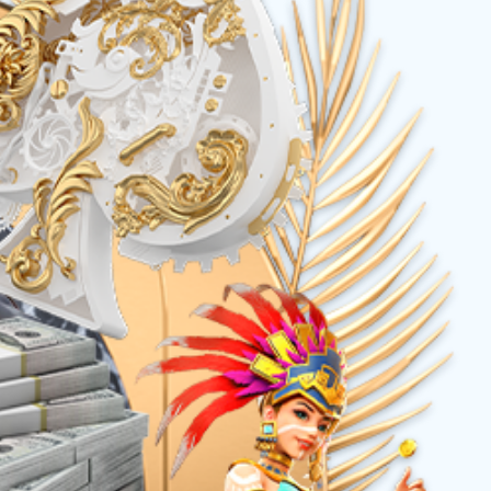
世界杯官网中文版1390广告专用激光切割机 水晶字装饰板木板双色板有机玻璃彩色纸激光雕刻切割机
世界杯官网中文版1290广告行业激光切割机 广告字亚克力玻璃水晶木板塑料激光雕刻机
时间：2019-04-20
作者：世界杯官网中文版激光雕刻机