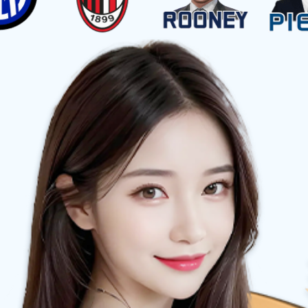
激光打标机
激光混切机
激光雕刻机