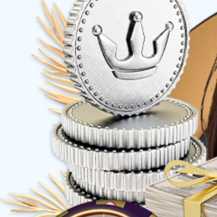
教育行业
时间：2019-04-20
服装沙发行业
作者：世界杯官网
木质工艺品行业
毛毡婚庆用品行业
毛绒玩具行业
汽车内饰行业
沙盘模型行业
玻璃钢标志行业
皮革鞋材行业