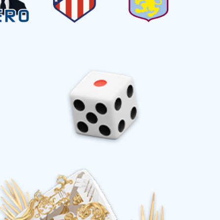
行业专用机型