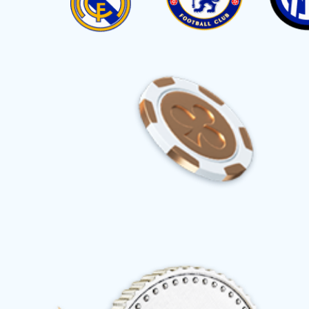
激光切割机
按行业分类
乐器行业
剪纸行业
包装印刷行业
广告行业
手机壳打标行业