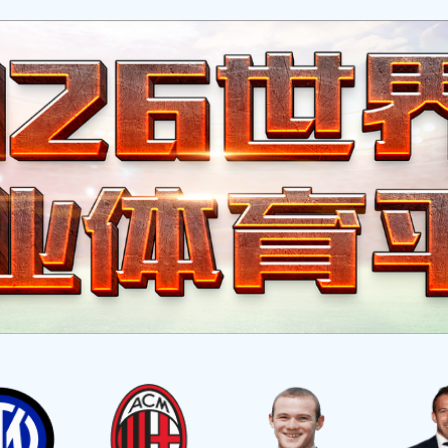
服务热线
销售热线
视频中心
样品专区
技术支持