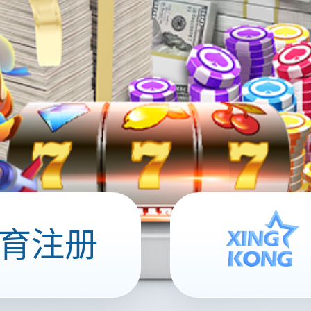
雕刻机/切割机故障分析
刻机/切割机故障分析激光雕刻机/切割机故障分析激光雕刻机/切割机故
刻机/切割机故障分析激光雕刻机/切割机故障分析激光雕刻机/切割机故
详情
界杯官网中文版”激光切割机的日常保养 切出良好效
杯官网中文版激光切割机都是大功率的重工性设备，它的良好发挥会让后
家伙，保证良好的状态吧： 1、冷却系统要接地，常常清洗水箱和水路，
详情
杯官网中文版激光切割穿孔技术选择哪一种？