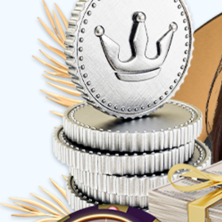
CO
CO2
不亮
查看
谈谈
通过
这一
查看