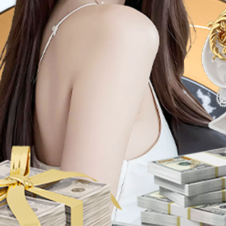
2激光雕刻切割机维修宝典
激光切割机维修宝典 一、开机无动作： 故障现象： 开机总电源开关指示
，机器内有嗡嗡声。 故障原因： 总电源接触不良，直流供电电源损坏，控
详情
“世界杯官网中文版激光”切割机在船体加工中的独
世界杯官网中文版激光切割设备与其它下料设备性能的对比，得知激光切
特性在实际生产中有着广泛的应用前景。 高新船舶对于船体分段转配精度
详情