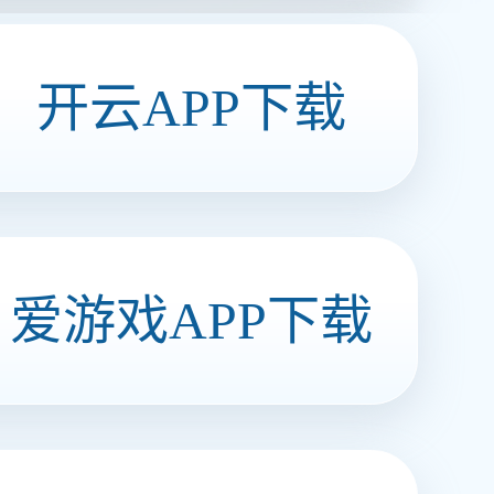
孔的表面形成一个凹槽，然后激光束进行切割很快的融化材料
穿孔技术……
2019-03-21
以来就受到世界各国的重视并迅速发展。使得激光的应用范围不
一样也积极采用这项新……
呢？
2019-03-21