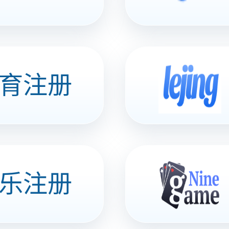
,所以如果雕刻头电机不好也会影响雕刻机的使用. 第二,雕刻头电机的速
详情
使广告雕刻机工件变平，光滑
好的广告雕刻机作品的要求就是表面要平，要光滑，那世界杯官网中文版怎
原因是时间用长了老化了，导致台面高低不平遇到这种情况咱们可以换一
详情
排除木工雕刻机的故障
杯官网中文版木工雕刻机在工作时，突然停止工作了出了故障，是最烦人
了，然后等维修人员来后直接就换上就完了，下面世界杯官网中文版就总结