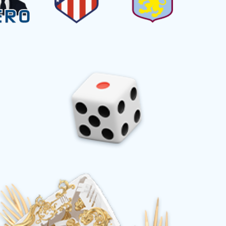
首页
>
世界杯官网中文版资讯
推荐新闻
激光打标机适用于行业与参数性能
2021-06-17
二氧化碳打标机的日常维护小技巧（超
级实用）