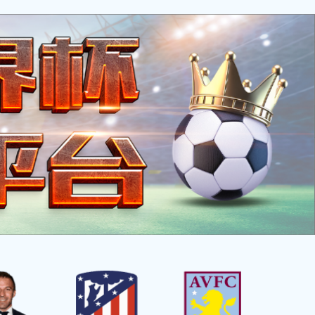
微信
400-0635-668
搜索
：
0635-8533777
：
资讯动态
购买指南
联系世界杯官网中
文版