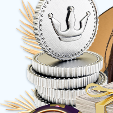
激光雕刻教师礼物成为不少学生的优选，激光雕刻的清晰、
己动手操作。