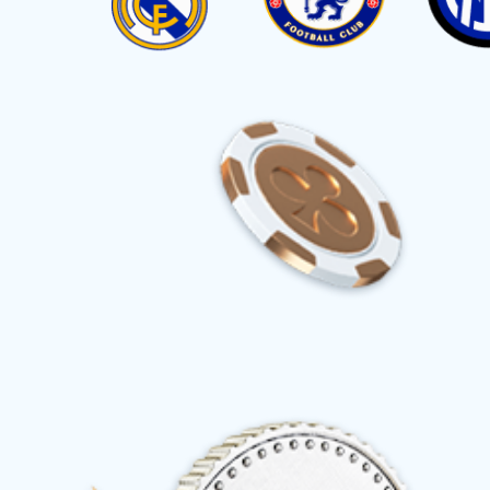
世界杯官网中文版资讯
教师礼物激光雕
作者：世界杯官网中文版激光雕刻机 阅
教师是神圣的职业，学生对老师的敬爱无法用言语表达，有