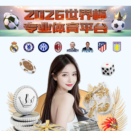
激光切割机
激光打标机
激光混切机
激光雕刻机
行业专用机型
按行业分类
乐器行业
剪纸行业
包装印刷行业
广告行业
手机壳打标行业
教育行业
服装沙发行业
木质工艺品行业
毛毡婚庆用品行业
毛绒玩具行业
汽车内饰行业
沙盘模型行业
玻璃钢标志行业
皮革鞋材行业
红酒行业
葫芦行业
装饰装潢行业
酒坛行业
金属打标行业