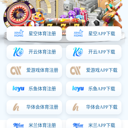
陶瓷工艺品行业
世界杯官网中文版激光 蕾丝婚纱礼服行业激光切割机 视觉定位CCD可选
世界杯官网中文版激光1390教学用激光切割机 学校创客配套仪器设备 高校激光雕刻机
时间：2019-05-22
时间：2019-04-22
作者：世界杯官网中文版激光雕刻机
作者：世界杯官网中文版激光雕