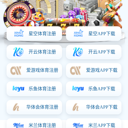
扫一扫，关注
世界杯官网中文版激光
官方微信公众号