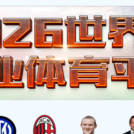
服务热线
销售热线
视频中心
样品专区
技术支持