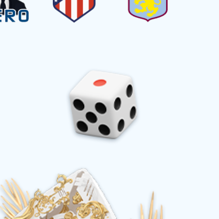
首页
>
木
推荐新闻
圆柱体激光雕刻样品图
2019-11-28
教师礼物激光雕刻样品图
2019-11-13