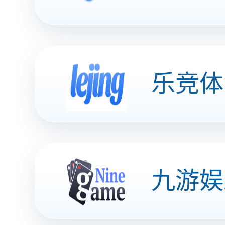
产品中心
解决方案
视频
激光雕刻机
工艺礼品行业
机器操
激光切割机
刻章印章行业
软件使
激光混切机
纺织皮革行业
激光打标机
广告包装行业
行业专用机型
五金电子行业
珠宝首饰钟表行业
金属机械加工行业
定制行业
教育Fablab