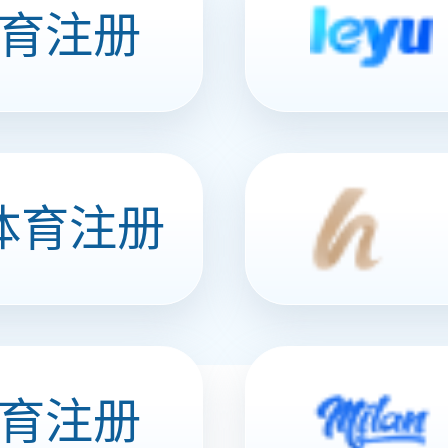
专业生产
激光雕刻机
、
激光切割机
、
激光打标机
，厂销一体，4S售后。
品
——您可以选择以下“三种方式”联系世界杯官网中文版：
-0635-668
采购意向，留下您的联系方式，世界杯官网中文版会及时与您联系，
的需求，为您诊断这款产品是否适合您的需求。