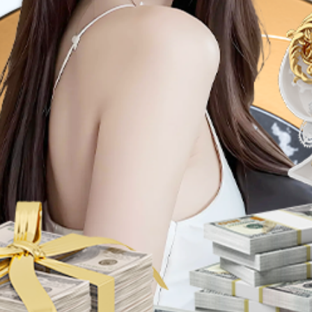
饰品顾名思义,就是由五金原料打造出来的饰品，他出现在生活中各个角落
人物、穿带饰品、十二星座、十二生肖、吊坠、字母、其他饰品等类别。 
详情
中心
技术支持
资讯动态
作
常见问题
世界杯官网中文版资讯
用
故障解决方案
行业观点
文件下载