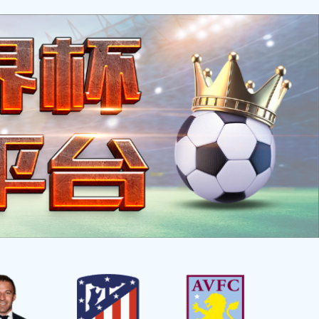
微信
400-0635-668
搜索
：
0635-8533777
：
资讯动态
购买指南
联系世界杯官网中
文版