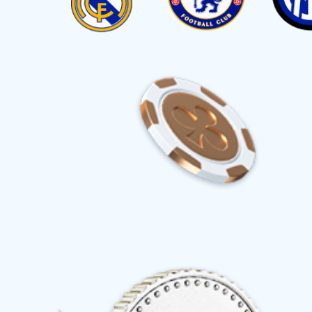
按材料查询：
木
金属
亚克力
纸
皮革
塑料
布料
有机玻璃
无
世界
激光
上，
查看
激光