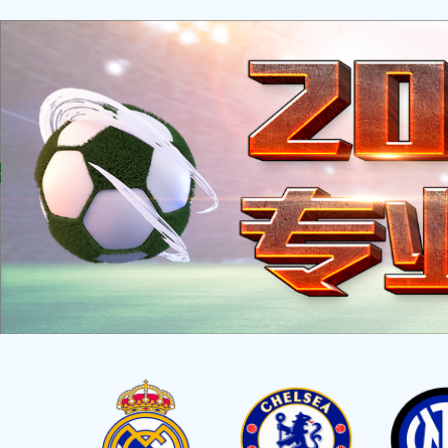
欢迎访问世界杯官网中文版激光官方网站!
世界杯官网中文版
产品展示
解决方案
首页