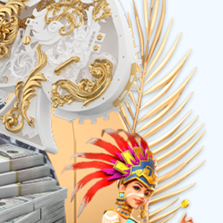
,上至建筑物下至钥匙扣。五金饰品主要有小饰品、手机饰品、
五金……
联系世界杯官网中文
服务热线：
版
400-888-7008
联系世界杯官网中文版
关注世界杯官网中文版激
关于世界杯官网中文版
光：
企业荣誉