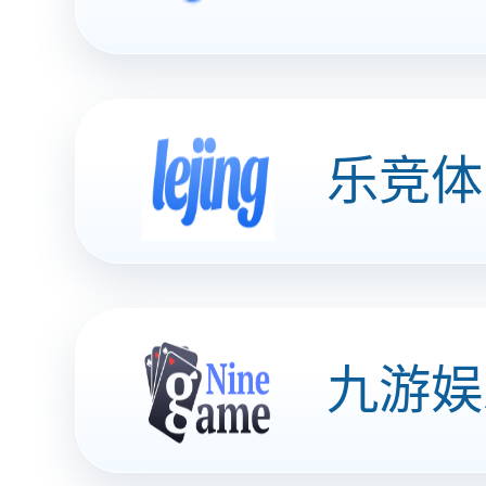
产品中心
解决方案
视频
激光雕刻机
工艺礼品行业
机器操
激光切割机
刻章印章行业
软件使
激光混切机
纺织皮革行业
激光打标机
广告包装行业
行业专用机型
五金电子行业
珠宝首饰钟表行业
金属机械加工行业
定制行业
教育Fablab