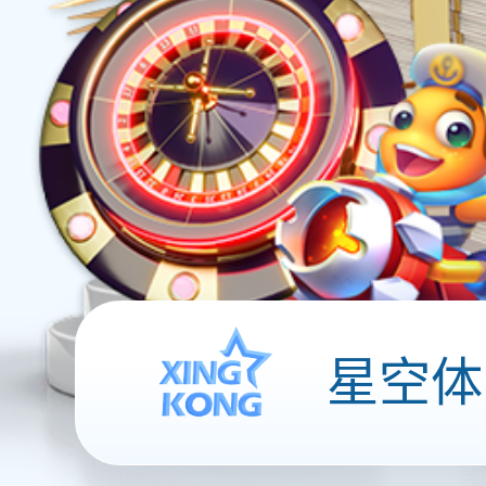
橡木酒桶、
木酒桶激光雕刻推荐机型：