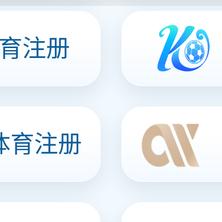
官网中文版激光
官方微信公众号