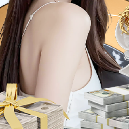
系婚纱摄像激光切割样品图