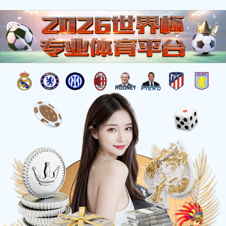
首页
>
布料
布料
反向雨伞激光镂空样品图
作者：世界杯官网中文版激光雕刻机 阅读：2,039 发布时间：
2019-08-13