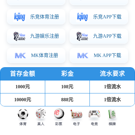
扫一扫，关注
世界杯官网中文版激光
官方微信公众号