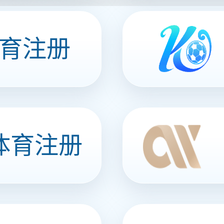
官网中文版激光
官方微信公众号
专业生产
激光雕刻机
、
激光切割机
、
激光打标机
，厂销一体，4S售后。
品
——您可以选择以下“三种方式”联系世界杯官网中文版：
-0635-668