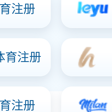
采购意向，留下您的联系方式，世界杯官网中文版会及时与您联系，
的需求，为您诊断这款产品是否适合您的需求。
中心
技术支持
资讯动态
作
常见问题
世界杯官网中文版资讯
用
故障解决方案
行业观点
文件下载