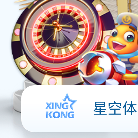
激光雕刻打标玻璃杯，让杯身不再枯燥，更具有文艺气息、
满水，再配上灯光，不失为一道别致的风景。