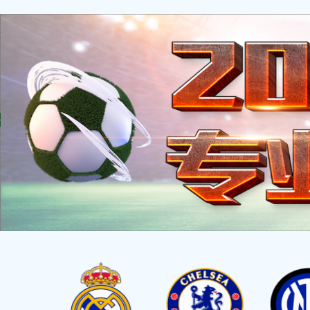
欢迎访问世界杯官网中文版激光官方网站!
世界杯官网中文版
产品展示
解决方案
首页