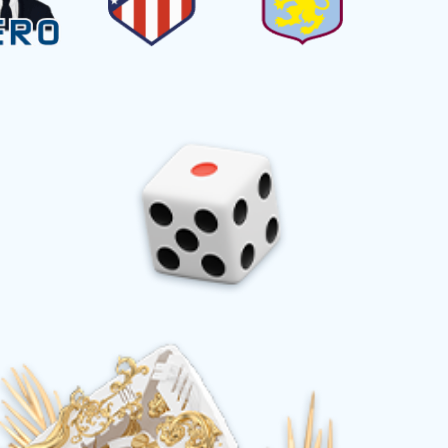
首页
>
玻璃
推荐新闻
名片激光雕刻样品图
2019-11-01
钥匙扣激光雕刻样品图
2019-10-30