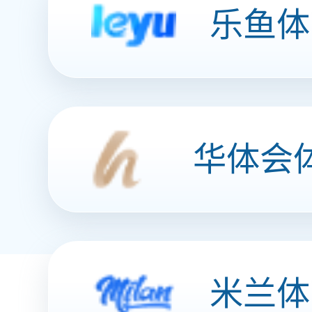
② 在“
联系世界杯官网中文版
”（
请点击进入
）页面填写您的
并根据您行业和雕刻切割需求推荐适合您的激光切割方案。
③ 咨询“在线客服”（网站右下角）为您详细讲解，了解您
下一篇：激光雕刻玻璃杯，标刻出唯美景致
上一篇：移动电源激光打标，打造属于你的私人定制
产品中心
解决方案
视频
激光雕刻机
工艺礼品行业
机器操
激光切割机
刻章印章行业
软件使
激光混切机
纺织皮革行业