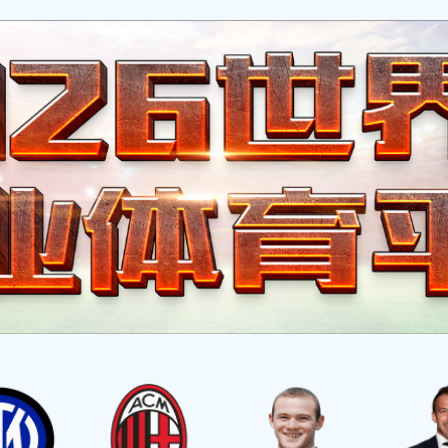
服务热线
销售热线
视频中心
样品专区
技术支持