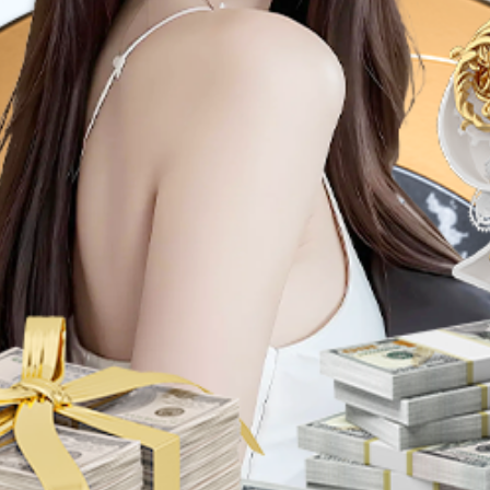
脚杯、双层玻璃杯激光雕刻样品图