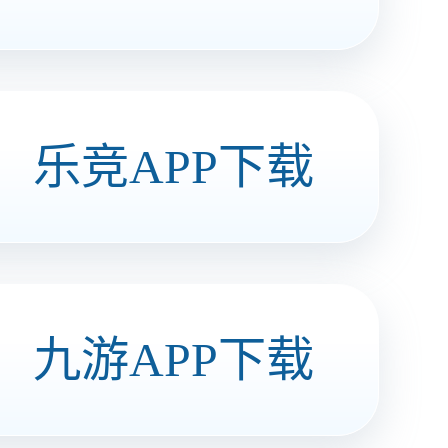
400-888-7008
关注世界杯官网中文版激
光：
微信
抖音
哔哩哔哩