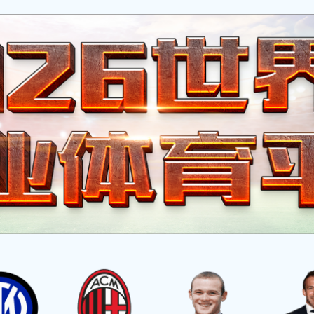
服务热线
销售热线
视频中心
样品专区
技术支持