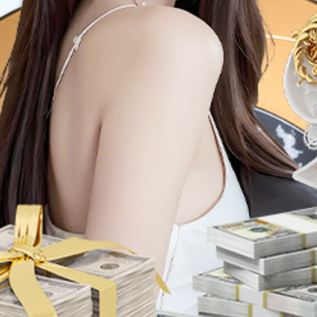
手机适配器、耳机、外壳、电脑鼠标、透光键盘及各种电子元器件的标
要用到激光进行信息符号。
业对激光打标机的运用，也促进了激光打标机领域的开展。世界杯官网
出了CO2激光打标机、光纤激光打标机和紫外激光打标机。
细精准打标。
打标。
激光标记的效果理想，操作简单，功能可靠，还可以满意流水线生产加