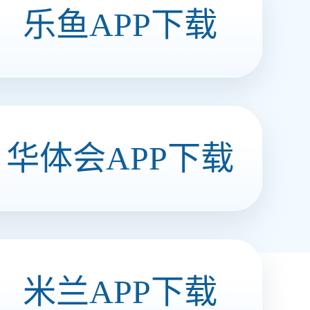
服务热线：