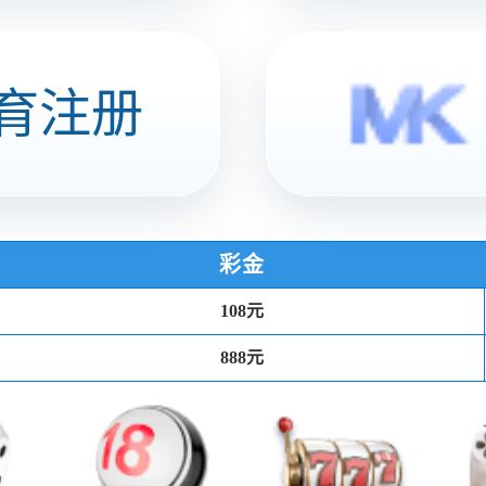
ght © 2018 世界杯官网中文版 All Rights Reserved 备案号：鲁ICP备1100