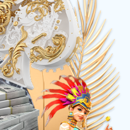
2021-06-16
co2激光打标机的未来与主要应用场
景，激光打标机的重要成员
2021-05-28
激光打标机如何选择？
2021-05-20