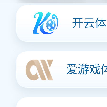
激光打标采用计算机软件进行操控，图画、文字等可以定制
表进行标刻，无内应力，无磨损、环保无污染；具有很强的
扫一扫，关注
世界杯
世界杯官网中文版激光：享誉全球的专业激光设备制造商，
了解如何选购激光雕刻机
，
详细了解世界杯官网中文版的产