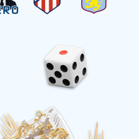
首页
>
世界杯官网中文版资讯
推荐新闻
激光打标机适用于行业与参数性能
2021-06-17
二氧化碳打标机的日常维护小技巧（超
级实用）