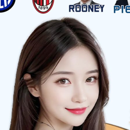
文版塑料激光打标机
读：1,642 发布时间：2019-05-31
、家居业等。塑料制品在生活中随处可见，随着塑料产品不断改进，其
先进的激光打标。
牌影响力、促进品牌宣扬、用户运用体验，为了便利下流产品的运用，
、公司名称、参数、指示名称、编号等信息。
，各种食品饮料行业也已经运用
激光打标机
来标刻。