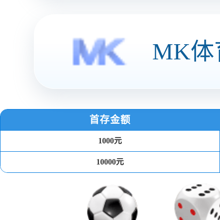
CopyRi