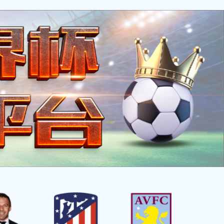
微信
400-0635-668
搜索
：
0635-8533777
：
资讯动态
购买指南
联系世界杯官网中
文版