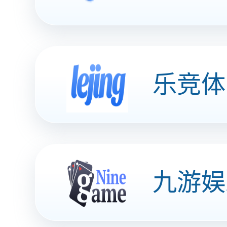
扫一扫，关注
世