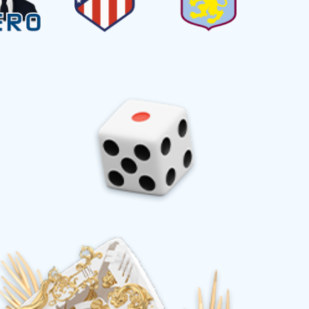
行业专用机型
W/5W /10W 金属部分非金属打标