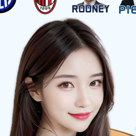
激光打标机
激光混切机
激光雕刻机
世界杯官网中文版紫外打标机3
激光类型
紫外激光器
激光输出功率
3W/5W/10W
工作平台
铝板