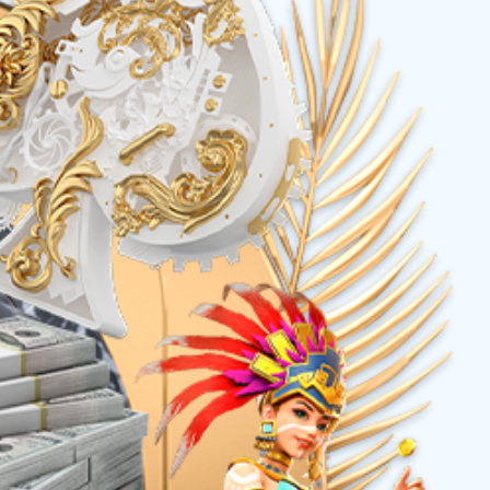
110/70×70mm 可选
世界杯官网中文版激光 水冷5-30W绿光激
会产生