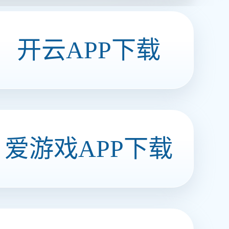
关注微信更多详情
400-0635-668
服务热线：
0635-8533777
销售热线：