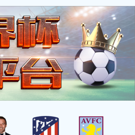
微信
400-0635-668
搜索
：
0635-8533777
：
资讯动态
购买指南
联系世界杯官网中
文版