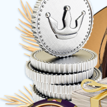
客户在使用的时候都会遇到这样的情况，
激光打标机
在工作
世界杯官网中文版激光
就来说说影响
激光打标机
打标质量的
1、激光束的能量和光束模式。在所有的激光加工中，首先应
2、激光束的聚焦性能。由于激光束的聚焦点很小，所以能
用激光高能量密度特性，激光打标机也就不能实现。
3、工作台的机械精度。工作台是带动激光光束运动的机械部
4、光路系统。光路系统担任着激光束传输的重要功能，它的
5、激光束的运动速度。激光与物质相互作用过程中，激光束
6、材料本身的特性。不同的材料与激光相互作用会产生不同
7、辅助设备的工作状况。良好的辅助设备不但可以延长硬件