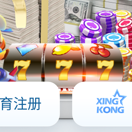
官网中文版激光
官方微信公众号
专业生产
激光雕刻机
、
激光切割机
、
激光打标机
，厂销一体，4S售后。
品
——您可以选择以下“三种方式”联系世界杯官网中文版：
-0635-668