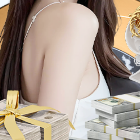
一段时间后突然间打标质量就下降了。到底是什么原因导致的么?下面
七大因素：
该考虑的因素，选取合适的激光束能量和模式是激光打标的前提。
量十分集中。离开好的聚焦性能，不能得到理想的激光光斑，就无法利
分，它的精度直接影响到激光打标的精度。
良好工作也是激光打标机的前提条件之一。
的运动速度是一个十分重要的参数，它影响激光与物质的作用效果。
的效果，在使用
激光打标机
中应注意选取不同的激光器和相关参数。
的使用寿命，而且可以提高激光打标的效果。