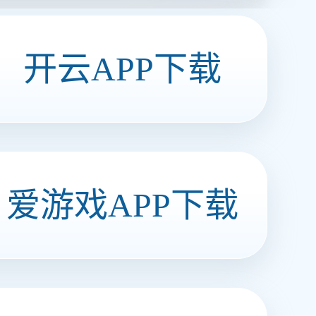
服务热线：
联系世界杯官网中文
版
400-888-7008
关注世界杯官网中文版激
联系世界杯官网中文版
关于世界杯官网中文版
光：