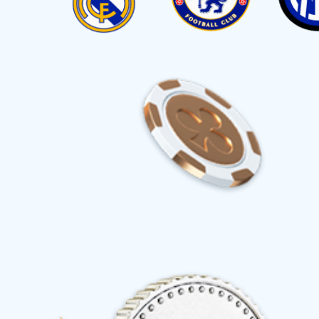
世界杯官网中文版资讯
影响激光打
作者：世界杯官网中文版激光雕刻机 阅