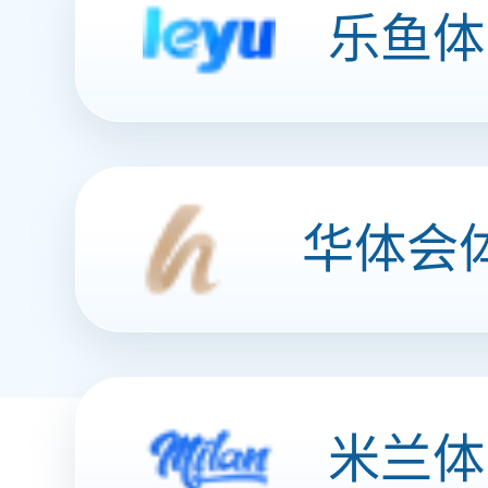
激光打标机
广告包装行业
行业专用机型
五金电子行业
珠宝首饰钟表行业
金属机械加工行业
定制行业
教育Fablab