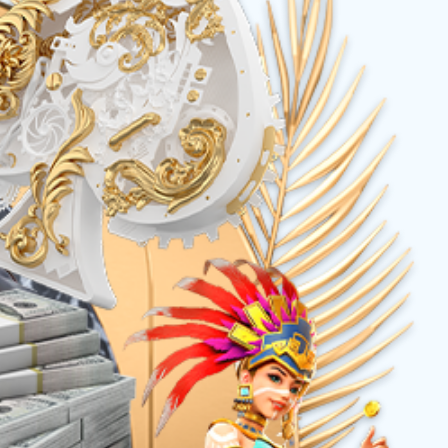
2021-06-16
co2激光打标机的未来与主要应用场
景，激光打标机的重要成员
2021-05-28
激光打标机如何选择？
2021-05-20