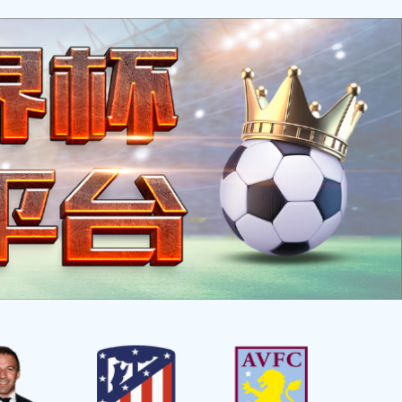
微信
400-0635-668
搜索
：
0635-8533777
：
资讯动态
购买指南
联系世界杯官网中
文版