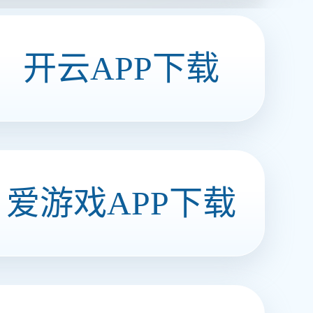
激光打标机：光纤激光打标机打标效果
不均匀的原因有哪些？
2021-05-21
服务热线：
联系世界杯官网中文
400-888-7008
版
关注世界杯官网中文版激
联系世界杯官网中文版
光：
关于世界杯官网中文版
微信
抖音
哔哩哔哩
企业荣誉
发展历程
招贤纳士
员工验证