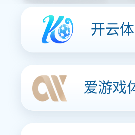
产品中心
解决方案
视频
激光雕刻机
工艺礼品行业
机器操
激光切割机
刻章印章行业
软件使
激光混切机
纺织皮革行业
激光打标机
广告包装行业
行业专用机型
五金电子行业
珠宝首饰钟表行业
金属机械加工行业
定制行业