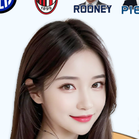
雕刻”切割与艺术上的完美融合
读：1,214 发布时间：2015-11-21
艺术有了很多的形式，不过，不管是传统艺术还是现代的新起的艺术种
在南方比较少见，但是在北方那可是家家户户都必须要会的活儿。很多
术发展成了一件商品供人买卖。而现在世界杯官网中文版激光“雕刻”
忙碌着，十几台纸张激光镂空机在高速运转，只见束束激光在一张张红
俗剪纸作品就完成了。