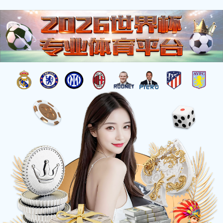
首页
>
常见问题
常见问题
雕刻机乱刻的主要原因是什么？
作者：世界杯官网中文版激光雕刻机 阅读：1,596 发布时间：
2014-01-03
1、编辑好的文件是否正确。
2、电脑操作是否正确。
3、主板问题。