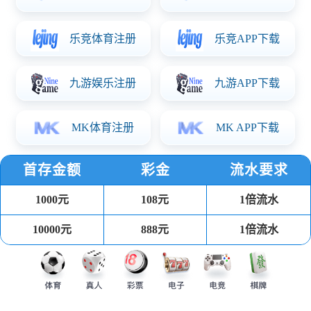
2019-04-20
提高激光打标设备寿命的方法
2019-04-20
世界杯官网中文版激光打标设备使用注意事项
2019-04-20
激光打标机适用于行业与参数性能
2021-06-17