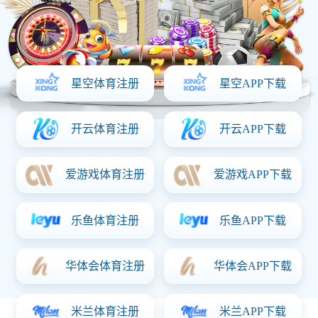
光雕刻机/技术常识
下一篇：SH-G690激光雕刻切割机
上一篇：激光雕刻机/切割机故障分析
推荐新闻
二氧化碳打标机的日常维护小技巧（超级实用）
2021-06-16
影响激光打标机激光加工性能的主要因素