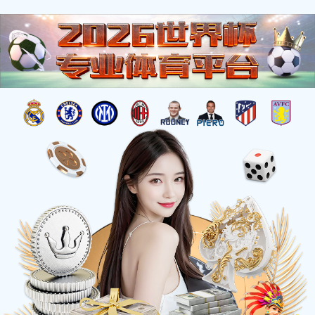
首页
>
常见问题
常见问题
激光雕刻机/技术常识
作者：世界杯官网中文版激光雕刻机 阅读：1,594 发布时间：
2018-10-18
激光雕刻机/技术常识激光雕刻机/技术常识激光雕刻机/技术常识激光
雕刻机/技术常识激光雕刻机/技术常识激光雕刻机/技术常识激光雕刻
机/技术常识激光雕刻机/技术常识激光雕刻机/技术常识激光雕刻机/技
术常识激光雕刻机/技术常识激光雕刻机/技术常识激光雕刻机/技术常
识激光雕刻机/技术常识激光雕刻机/技术常识激光雕刻机/技术常识激