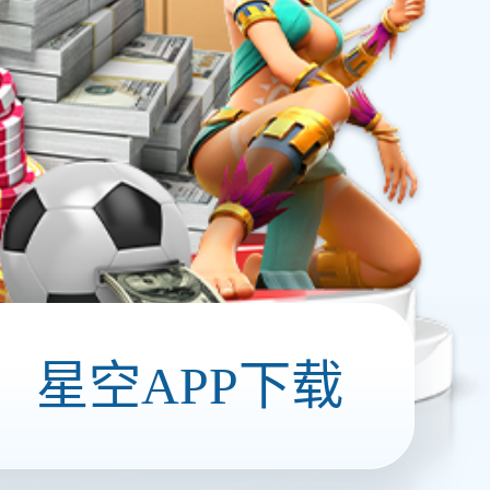
与材料
低加工
激光加工宝石
无需后
，切缝
关注微信更多详情
400-0635-668
服务热线：