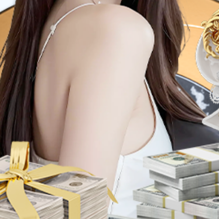
很高，所以在小工艺品市场上很是受欢迎，由于贝壳的各类不一样，所以
大多采用机器雕刻切割，主要是因为效率高且精准度也很好。激光雕刻机
壳在激光照射下瞬间的熔化和气化的物理变性，达到加工的目的。