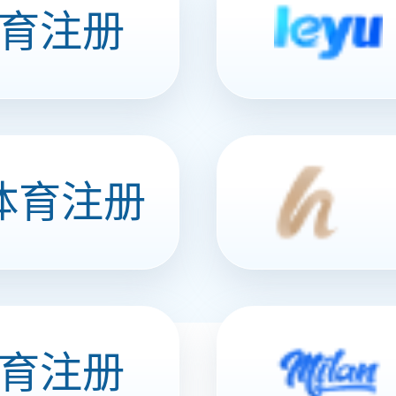
0激光雕刻机?
点击购买