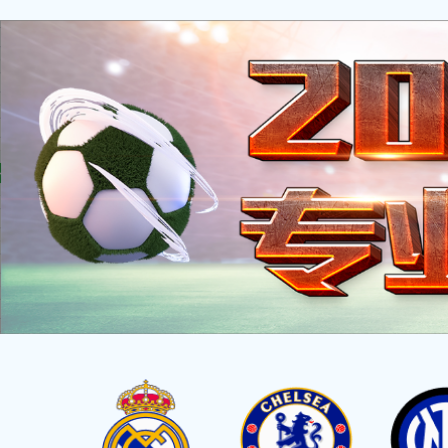
欢迎访问世界杯官网中文版激光官方网站!
世界杯官网中文版
产品展示
解决方案
首页