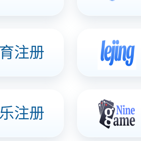
0激光雕刻机?
点击购买
材料广泛，精度高、速度快，可根据需求选择合适机型。
界杯官网中文版激光
官方微信公众号
专业生产
激光雕刻机
、
激光切割机
、
激光打标机
，厂销一体，4S售后。
品
——您可以选择以下“三种方式”联系世界杯官网中文版：
-0635-668