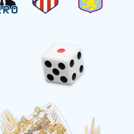
行业专用机型