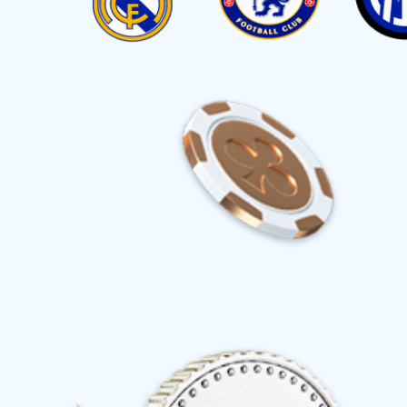
电子元件
PCB板条
作者：世界杯官网中文版激光雕刻机 阅