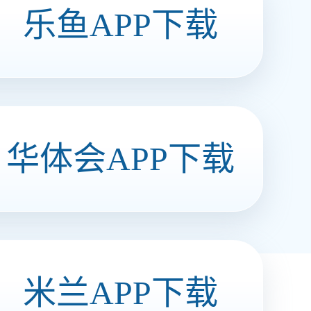
服务热线：
联系世界杯官网中文
版
400-888-7008
关注世界杯官网中文版激
联系世界杯官网中文版
关于世界杯官网中文版
光：
企业荣誉
微信
抖音
哔哩哔哩