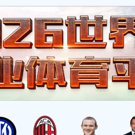
服务热线
销售热线
视频中心
样品专区
技术支持