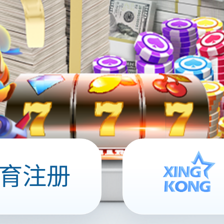
MOPA）方案的光纤激光器，具有很好的激光特性和良好的脉冲形状
冲频率和脉冲宽度是独立可控的，通过两项激光参数调整搭配，可实现恒
优点是还具有首脉冲可控，脉宽调节更范围更广，响应速度更快等优
剥涂层、半导体及电子行业、塑料以及其他敏感材料打标和PVC塑料
官网中文版激光
官方微信公众号