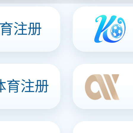
销一体，4S售后。
品
——您可以选择以下“三种方式”联系世界杯官网中文版：
-0635-668
采购意向，留下您的联系方式，世界杯官网中文版会及时与您联系，