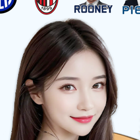
形码、二维码标刻
读：1,123 发布时间：2019-06-21