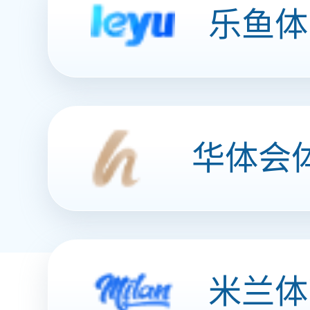
③ 咨询“在线客服”（网站右下角）为您详细讲解，了解您
下一篇：电子芯片二维码、字体标刻
上一篇：医用螺钉标刻二维码
产品中心
解决方案
视频
激光雕刻机
工艺礼品行业
机器操
激光切割机
刻章印章行业
软件使
激光混切机
纺织皮革行业
激光打标机
广告包装行业