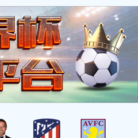
微信
400-0635-668
搜索
：
0635-8533777
：
资讯动态
购买指南
联系世界杯官网中
文版