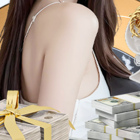
、二维码、字体标刻样品图
机
、
激光打标机
，产品广泛应用于工艺品、纸质包装盒、电路板、不锈
质量可靠，欢迎来电咨询：400–0635–668