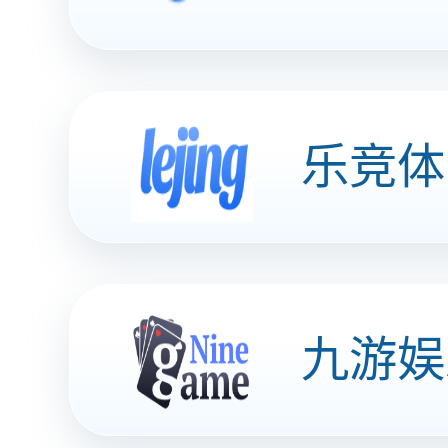
行业专用机型
五金电子行业
珠宝首饰钟表行业
金属机械加工行业
定制行业
教育Fablab