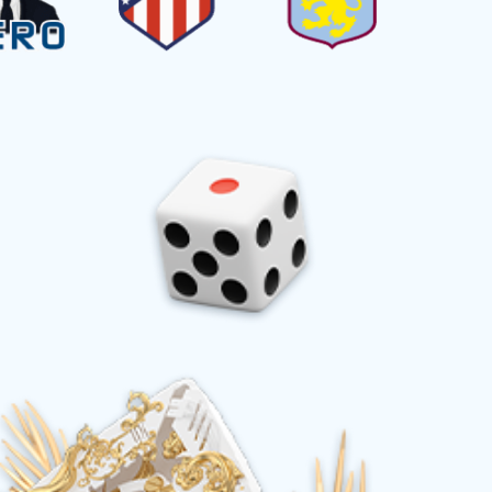
首页
>
电子元件
推荐新闻
激光打标机再电源模块的应用
2021-07-02
PCB板、电子芯片等电子元件激光打标
2019-07-13