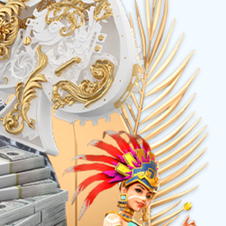
晶振单线标刻
2019-06-21
铝箔上标刻电路布线
2019-06-21