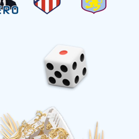
首页
>
世界杯官网中文版资讯
推荐新闻
激光打标机适用于行业与参数性能
2021-06-17
二氧化碳打标机的日常维护小技巧（超
级实用）