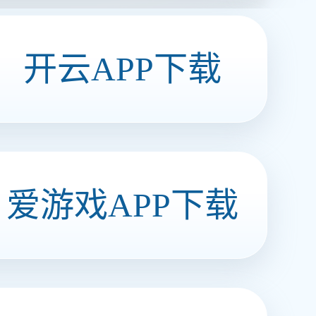
服务热线：
联系世界杯官网中文
400-888-7008
版
关注世界杯官网中文版激
联系世界杯官网中文版
光：
关于世界杯官网中文版
微信
抖音
哔哩哔哩
企业荣誉
发展历程
招贤纳士
员工验证