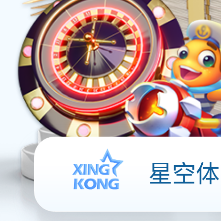
世界杯官网中文版激光：享誉全球的专业激光设备制造商，
了解如何选购激光雕刻机
，
详细了解世界杯官网中文版的产
① 拨打世界杯官网中文版贴心服务热线：0635-8533777? 或? 400
② 在“
联系世界杯官网中文版
”（
请点击进入
）页面填写您的
并根据您行业和雕刻切割需求推荐适合您的激光切割方案。
③ 咨询“在线客服”（网站右下角）为您详细讲解，了解您
下一篇：世界杯官网中文版激光消防安全培训会议如期召
上一篇：2012年度工作会议如期召开 世界杯官网中文版