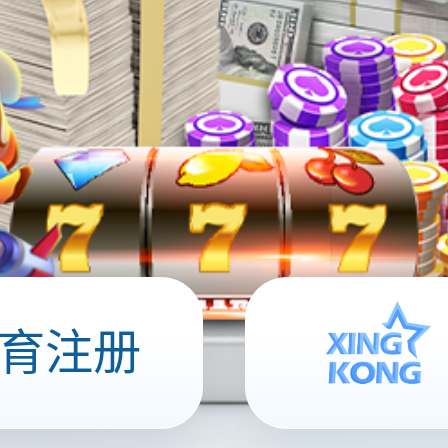
专业生产
激光雕刻机
、
激光切割机
、
激光打标机
，厂销一体，4S售后。
品
——您可以选择以下“三种方式”联系世界杯官网中文版：
-0635-668
采购意向，留下您的联系方式，世界杯官网中文版会及时与您联系，
的需求，为您诊断这款产品是否适合您的需求。
开
激光董事长张洪军主持