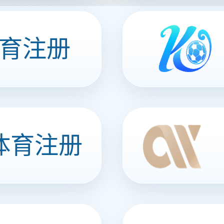
中心
技术支持
资讯动态
作
常见问题
世界杯官网中文版资讯
用
故障解决方案
行业观点
文件下载