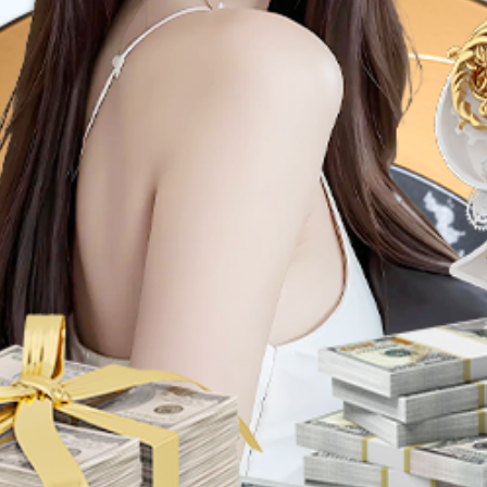
雕刻设备行业联盟名誉理事长、洛克机电系统工程（上海）有限公司总
技发展有限责任公司总经理罗群先生分别代表中国设备雕刻行业联盟及
行业发展表示感谢。会中，世界杯官网中文版激光董事长兼总经理张洪
中国数控雕刻设备行业发展为核心，秉承求同存异、共同发展的原则，
战略性的意见和建议。
官网中文版激光
官方微信公众号