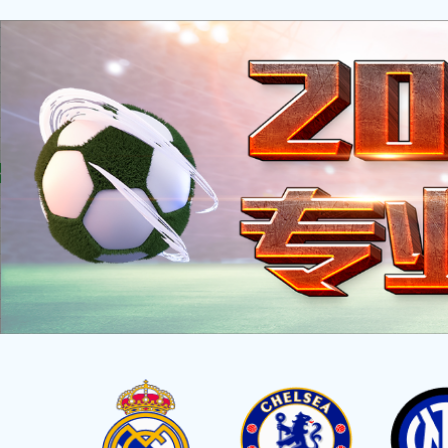
欢迎访问世界杯官网中文版激光官方网站!
世界杯官网中文版
产品展示
解决方案
首页