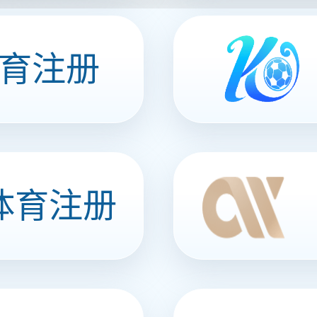
木
雕刻
色板制品、塑料制品等。