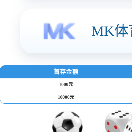
的切缝，从而切出精准的图案文字。
怎样激光雕刻？
激光雕刻是在材料表面烧灼融化或汽化，产生物理反应，按