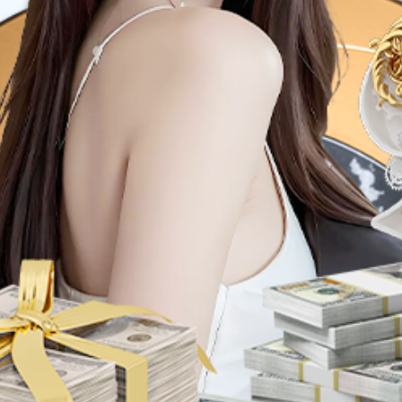
金属
雕刻
春笋般迅猛增长，直接推动了激光设备在此领域的拓展。无论哪里的酒