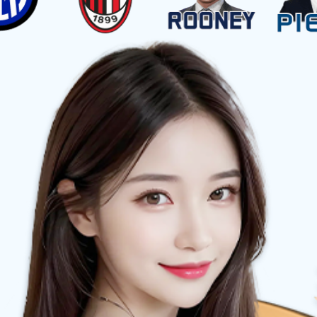
品也需要激光科技哦！
读：1,710 发布时间：2019-06-25