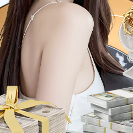
加载出错
正常
机 0.3mm铜板切割视频
管线打标机系统，采用光纤激光器输出激光，再经过高速扫描振镜系统
方式冷却，整机体积小巧，输出光线好，可靠性高。