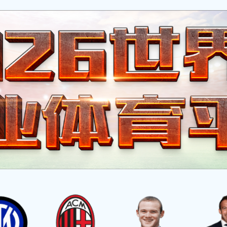
服务热线
销售热线
视频中心
样品专区
技术支持