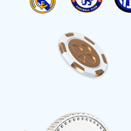
机器操作
30W光纤打标
作者：世界杯官网中文版激光雕刻机 阅