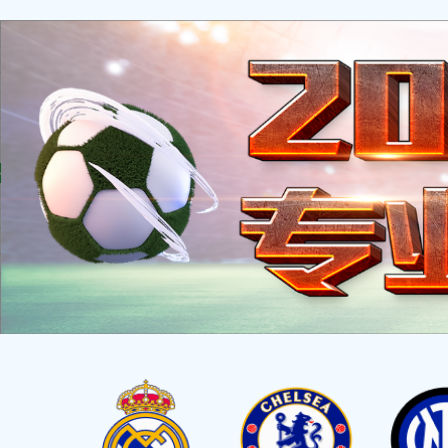
欢迎访问世界杯官网中文版激光官方网站!
世界杯官网中文版
产品展示
解决方案
首页