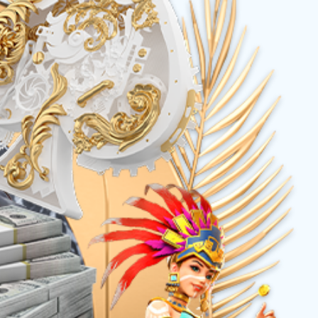
2019-04-04
谈谈“世界杯官网中文版激光”切割机在
船体加工中的独特优势?
2018-11-23
“世界杯官网中文版”激光切割机的日常
保养 切出良好效果
2015-11-05