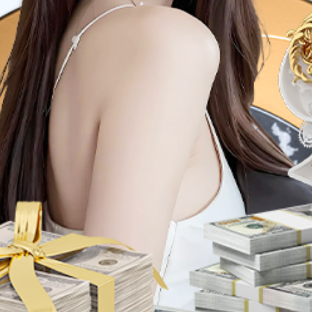
官网中文版激光
官方微信公众号
专业生产
激光雕刻机
、
激光切割机
、
激光打标机
，厂销一体，4S售后。
品
——您可以选择以下“三种方式”联系世界杯官网中文版：
-0635-668