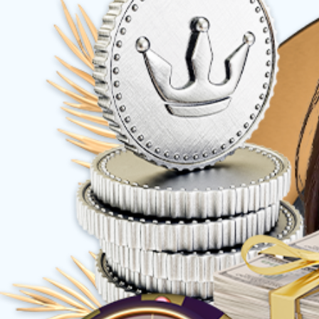
扫一扫，关注
世界杯
世界杯官网中文版激光：享誉全球的专业激光设备制造商，
了解如何选购激光雕刻机
，
详细了解世界杯官网中文版的产
① 拨打世界杯官网中文版贴心服务热线：0635-8533777? 或? 400