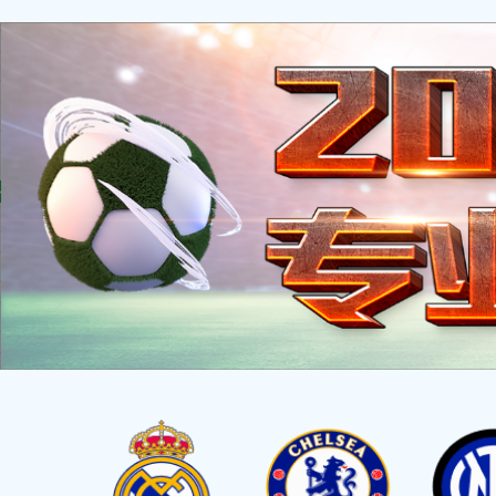
欢迎访问世界杯官网中文版激光官方网站!
世界杯官网中文版
产品展示
解决方案
首页