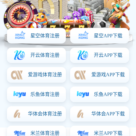
世界杯官网中文版激光：享誉全球的专业激光设备制造商，专业生产
激光雕刻机
、
激光切割机
、
激光打标机
，厂销一体，4S售后。
了解如何选购激光雕刻机
，
详细了解世界杯官网中文版的产品
——您
可以选择以下“三种方式”联系世界杯官网中文版：
① 拨打世界杯官网中文版贴心服务热线：0635-8533777? 或? 400-
0635-668