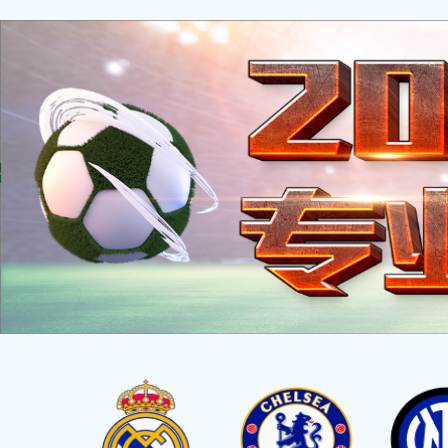
欢迎访问世界杯官网中文版激光官方网站!
世界杯官网中文版
产品展示
解决方案
首页