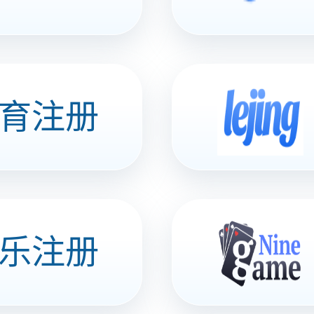
专业生产
激光雕刻机
、
激光切割机
、
激光打标机
，厂销一体，4S售后。
品
——您可以选择以下“三种方式”联系世界杯官网中文版：
-0635-668
采购意向，留下您的联系方式，世界杯官网中文版会及时与您联系，
的需求，为您诊断这款产品是否适合您的需求。