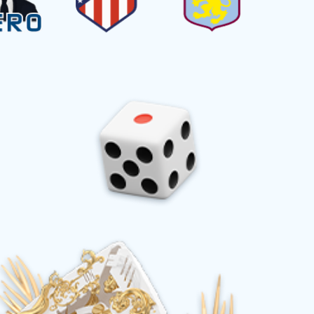
首页
>
竹木工艺品
推荐新闻
马头琴乐器激光雕刻机
2019-06-06
世界杯官网中文版竹简激光雕刻机
2019-06-04