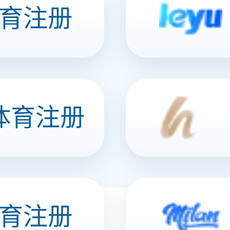
光雕刻机?
点击购买
esXP以下系统均可运行，睿达控制主板，酒坛葫芦雕刻机。机身钣金使
。安装平台进行二次校正保证X轴和Y轴导轨水平精度，底部加厚设计
铁垫脚配合防共振橡胶有效降低设备共振和工作噪音，提高雕刻和切割
官网中文版激光
官方微信公众号