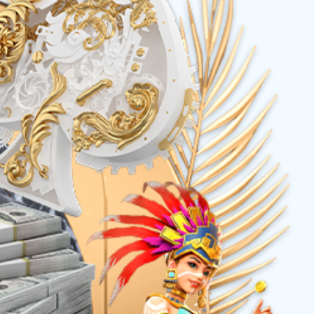
竹简木书激光雕刻解决方案
2019-02-26
竹木圣诞用品激光雕刻解决方案
2019-02-21