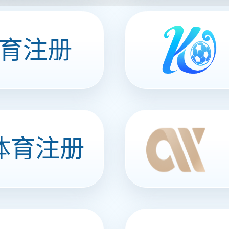
光雕刻机
? 点击购买
压或机械应力，没有“刀痕”，不伤害加工面的表面，不会使材料变形。
 电脑控制，操作简单，速度快、效率高、生产成本低，材料的利用率
续雕，再次通电可继续之前停止位置工作。