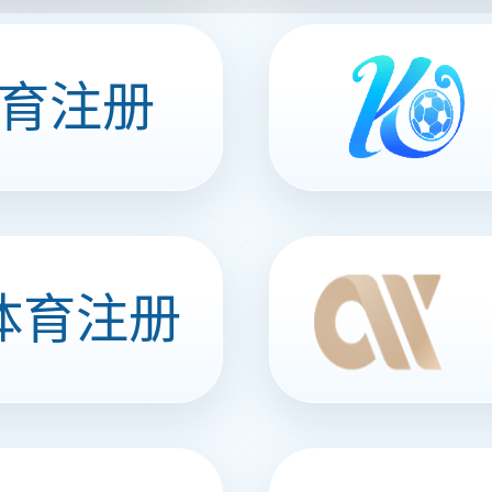
客户对切割质量的要求）
形体滚轴