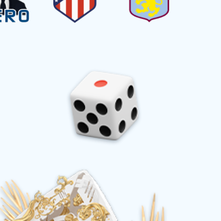
行业专用机型
纸激光切割机 贺卡礼品卡请柬民俗剪纸窗
光管
W/150W