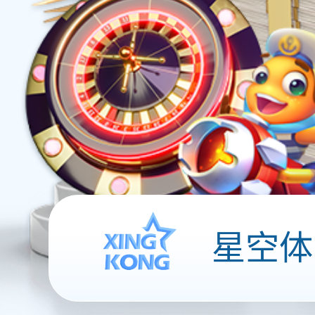
SH-G1390激光雕刻机，加厚机壳，稳固机身，保证在运
况下完成多项工作。支持USB、网线。智能操作，光速稳定
高强度、高稳定的机械结构，数控运动平稳，速度快精度高
偏差小，稳定性高，调节方便。断电记忆续刻，360°坡度
省时省力。
适用材料：雕刻广泛，可用于皮革、毛料、毛皮、亚克力、
石、环氧树脂等非金属材料。
适用行业：本类机器适用于服装皮革、模板切割、包装印刷
装饰板等非金属模板切割行业。
技术参数
机器型号? ?SH-1390激光雕刻机
激光功率? ?80W/100W/130W/150W可选
激光器类型CO2封离式玻璃管激光器
电源电压AC220±10% 50HZ/AC110±10% 60HZ
最大幅度1400mm*1000mm
雕刻速度25-25000mm/min