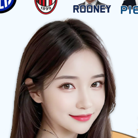
激光打标机
激光混切机
激光雕刻机
世界杯官网中文版1390剪
花激光雕刻机
激光类型
CO2封离式激
激光输出功率
80W/100W/130
工作平台
蜂窝/升降可选