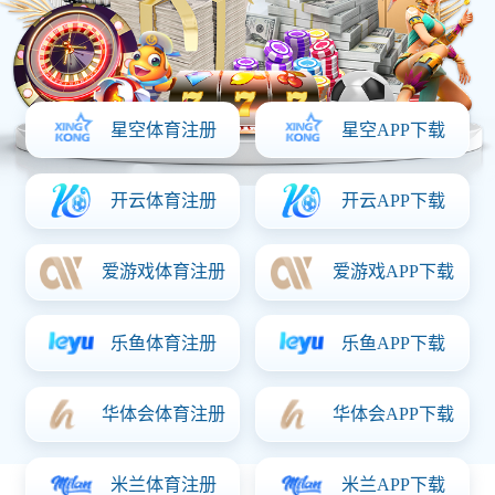
编号1266。
经客户举报和公司调查，***在担任售后服务工作人员期间确有违反公
司规定和损害客户利益的严重错误行为，经研究决定自2018年8月15日
起予以永久开除，其世界杯官网中文版公司员工胸牌（编号1266）收
回作废。对因***错误行为而造成的客户损失和不便，世界杯官网中文
版公司将竭力弥补并致真诚歉意。
“质量第一，客户至上”和“诚信经营，精诚服务”是世界杯官网中文版
公司成立二十多年来一直坚持并将永久奉行的不变宗旨。公司将质量
和信誉视作生命，不允许任何员工以任何方式损害客户利益，对任何
有悖此旨的行为严惩不贷绝不宽宥！
出于防范风险和净化市场之目的，世界杯官网中文版公司郑重提醒各
位新老客户和供应商，在与***等离职人员交往过程中须持高度慎重态
度；以聊城市激光数控行业协会发起人名义将***等离职人员提请列入
激光数控行业从业人员黑名单；号召世界杯官网中文版公司全体员工
以此为鉴吸取教训。