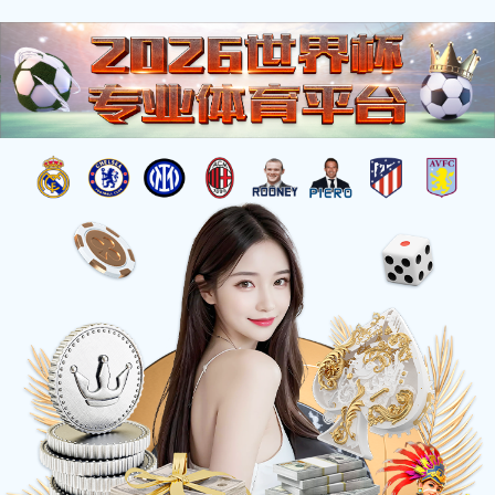
首页
>
世界杯官网中文版资讯
世界杯官网中文版资讯
关于对***的处罚决定
作者：世界杯官网中文版激光雕刻机 阅读：1,814 发布时间：
2018-11-09
各位新老客户、供应商、聊城市激光数控行业协会成员单位，全体公
司员工：
***，2015年3月-2018年8月任世界杯官网中文版（以下简称世界杯官
网中文版公司）售后服务工作人员，世界杯官网中文版公司员工胸牌