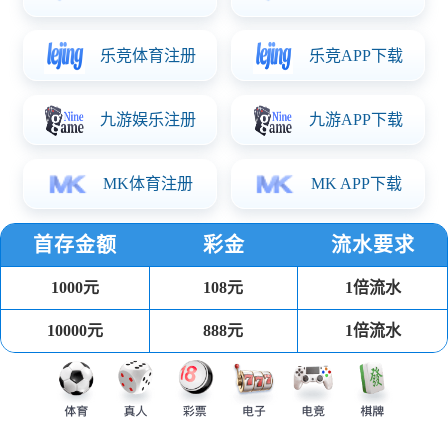
扫一扫，关注
世界杯官网中文版激光
官方微信公众号
世界杯官网中文版激光：享誉全球的专业激光设备制造商，专业生产
激光雕刻机
、
激光切割机
、
激光打标机
，厂销一体，4S售后。
了解如何选购激光雕刻机
，
详细了解世界杯官网中文版的产品
——您
可以选择以下“三种方式”联系世界杯官网中文版：