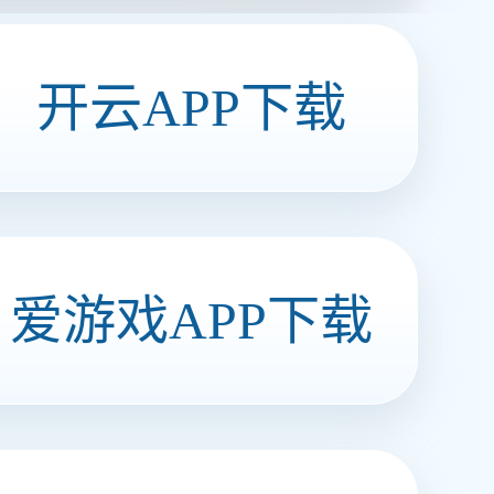
服务热线：
联系世界杯官网中文
400-888-7008
版
关注世界杯官网中文版激
联系世界杯官网中文版
光：
关于世界杯官网中文版
微信
抖音
哔哩哔哩
企业荣誉
发展历程
招贤纳士
员工验证