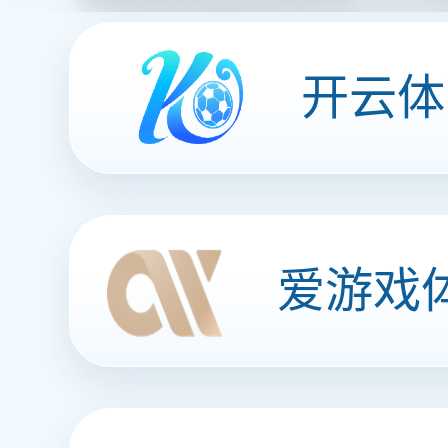
产品中心
解决方案
视频
激光雕刻机
工艺礼品行业
机器操
激光切割机
刻章印章行业
软件使
激光混切机
纺织皮革行业
激光打标机
广告包装行业
行业专用机型
五金电子行业
珠宝首饰钟表行业
金属机械加工行业
定制行业
教育Fablab