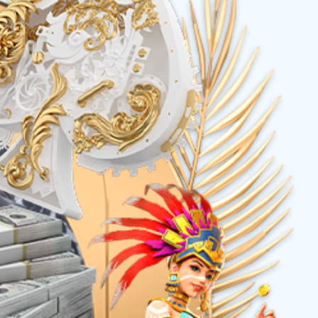
2021-04-16
激光雕刻切割几种常见材料的方法
2019-12-10
激光打标设备的产品分类
2019-04-20