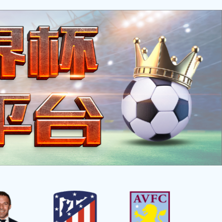
微信
400-0635-668
搜索
：
0635-8533777
：
资讯动态
购买指南
联系世界杯官网中
文版