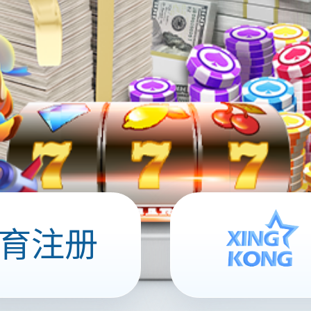
销一体，4S售后。
品
——您可以选择以下“三种方式”联系世界杯官网中文版：
-0635-668
采购意向，留下您的联系方式，世界杯官网中文版会及时与您联系，
的需求，为您诊断这款产品是否适合您的需求。