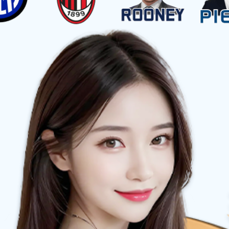
奂的金属切割
读：1,848 发布时间：2019-04-10
高贵端庄的金属工艺品。当工艺品行业遇见金属激光切割机，那是注定
户们都会感谢
聊城世界杯官网中文版
的金属激光切割机。
过精致的切割雕刻加工，形成厚重、高贵的工艺品。那么，近年来通过
。世界杯官网中文版都知道，当光纤激光切割机成为汽车、五金、广
属激光切割机必然会与工艺品来个浪漫唯美的相遇。
机、皮革雕刻机成为服装箱包的神器，导光板激光打点机成为广告灯饰