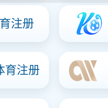
中心
技术支持
资讯动态
作
常见问题
世界杯官网中文版资讯
用
故障解决方案
行业观点
文件下载